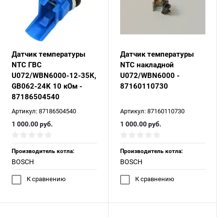
Датчик температуры
Датчик температуры
NTC ГВС
NTC накладной
U072/WBN6000-12-35К,
U072/WBN6000 -
GB062-24K 10 кОм -
87160110730
87186504540
Артикул:
87186504540
Артикул:
87160110730
1 000.00
руб.
1 000.00
руб.
Производитель котла:
Производитель котла:
BOSCH
BOSCH
К сравнению
К сравнению