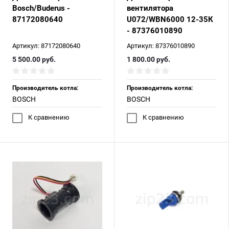
Bosch/Buderus -
вентилятора
87172080640
U072/WBN6000 12-35К
- 87376010890
Артикул:
87172080640
Артикул:
87376010890
5 500.00
руб.
1 800.00
руб.
Производитель котла:
Производитель котла:
BOSCH
BOSCH
К сравнению
К сравнению