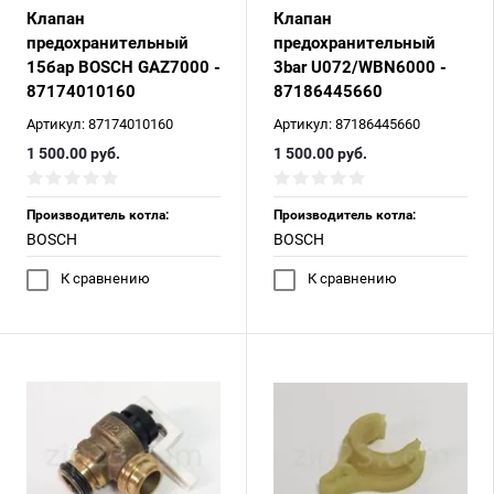
Клапан
Клапан
предохранительный
предохранительный
15бар BOSCH GAZ7000 -
3bar U072/WBN6000 -
87174010160
87186445660
Есть аналог
Артикул:
87174010160
Артикул:
87186445660
1 500.00
руб.
1 500.00
руб.
Производитель котла:
Производитель котла:
BOSCH
BOSCH
К сравнению
К сравнению