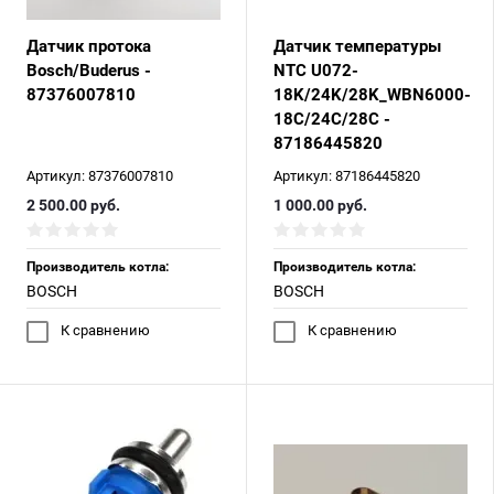
Датчик протока
Датчик температуры
Bosch/Buderus -
NTC U072-
87376007810
18K/24K/28K_WBN6000-
18C/24C/28C -
87186445820
Артикул:
87376007810
Артикул:
87186445820
2 500.00
руб.
1 000.00
руб.
Производитель котла:
Производитель котла:
BOSCH
BOSCH
К сравнению
К сравнению