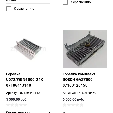
К сравнению
К сравнению
Горелка
Горелка комплект
U072/WBN6000-24K -
BOSCH GAZ7000 -
87186443140
87160128450
Артикул:
87186443140
Артикул:
87160128450
5 500.00
руб.
6 500.00
руб.
Совместимость