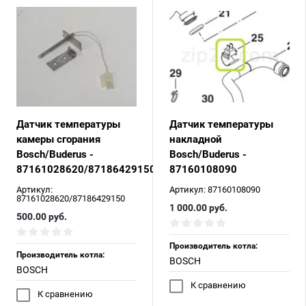
Датчик температуры
Датчик температуры
камеры сгорания
накладной
Bosch/Buderus -
Bosch/Buderus -
87161028620/87186429150
87160108090
Артикул:
Артикул:
87160108090
87161028620/87186429150
1 000.00
руб.
500.00
руб.
Производитель котла:
Производитель котла:
BOSCH
BOSCH
К сравнению
К сравнению