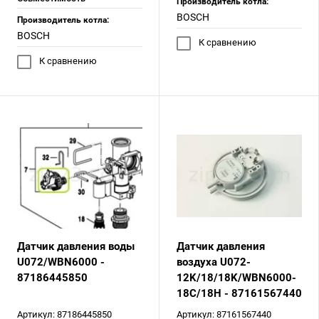
Производитель котла:
BOSCH
Производитель котла:
BOSCH
К сравнению
К сравнению
Датчик давления воды
Датчик давления
U072/WBN6000 -
воздуха U072-
87186445850
12K/18/18K/WBN6000-
18C/18H - 87161567440
Артикул:
87186445850
Артикул:
87161567440