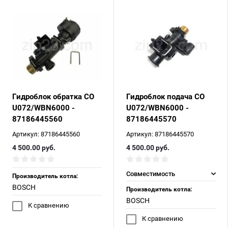
Гидроблок обратка СО
Гидроблок подача СО
U072/WBN6000 -
U072/WBN6000 -
87186445560
87186445570
Артикул:
87186445560
Артикул:
87186445570
Есть аналог
4 500.00
руб.
4 500.00
руб.
Совместимость
Производитель котла:
BOSCH
Производитель котла:
BOSCH
К сравнению
К сравнению