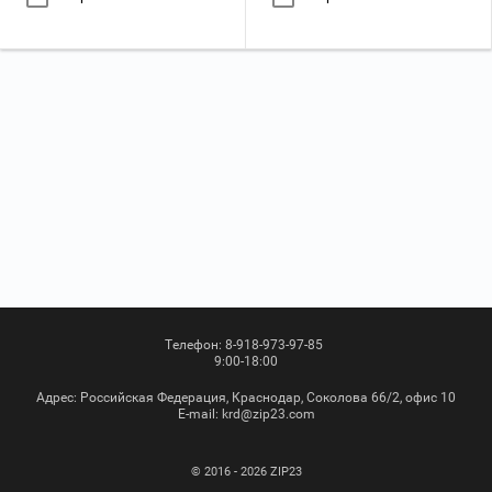
Телефон:
8-918-973-97-85
9:00-18:00
Адрес:
Российская Федерация, Краснодар, Соколова 66/2, офис 10
Е-mail:
krd@zip23.com
© 2016 - 2026 ZIP23