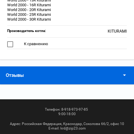
World 2000 - 13R Kiturami
World 2000 - 16R Kiturami
World 2000 - 20R Kiturami
World 2000 - 25R Kiturami
World 2000 - 30R Kiturami
Производитель котла:
KITURAMI
К сравнению
Отзывы
Телефон:
8-918-973-97-85
9:00-18:00
Адрес:
Российская Федерация, Краснодар, Соколова 66/2, офис 10
Е-mail:
krd@zip23.com