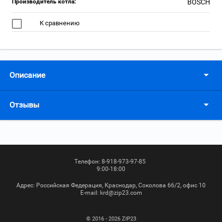
Производитель котла:
BOSCH
К сравнению
Описание
Отзывы
Телефон:
8-918-973-97-85
9:00-18:00
Адрес:
Российская Федерация, Краснодар, Соколова 66/2, офис 10
Е-mail:
krd@zip23.com
© 2016 - 2026 ZIP23